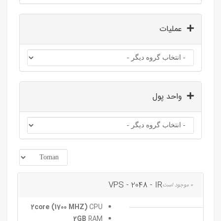
عملیات
واحد پول
VPS - 2048 - IR
0 موجود است
2core (1700 MHZ)
CPU
2GB
RAM