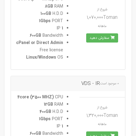
8GB
RAM
شروع از
100GB
H.D.D
1,070,000Toman
1Gbps
PORT
ماهانه
IP
1
600GB
Bandwidth
سفارش دهید
cPanel or Direct Admin
Free license
Linux/Windows
OS
VDS - IR
0 موجود است
4core (3500 MHZ)
CPU
12GB
RAM
شروع از
400GB
H.D.D
1,320,000Toman
1Gbps
PORT
ماهانه
IP
1
600GB
Bandwidth
سفارش دهید