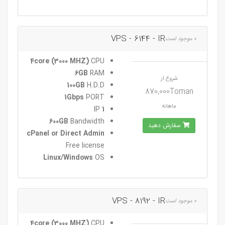
VPS - 6144 - IR
0 موجود است
4core (3000 MHZ)
CPU
6GB
RAM
شروع از
100GB
H.D.D
870,000Toman
1Gbps
PORT
ماهانه
IP
1
600GB
Bandwidth
سفارش دهید
cPanel or Direct Admin
Free license
Linux/Windows
OS
VPS - 8192 - IR
0 موجود است
4core (3000 MHZ)
CPU