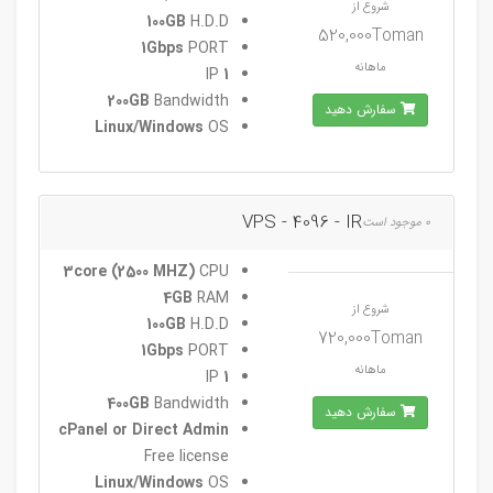
شروع از
100GB
H.D.D
520,000Toman
1Gbps
PORT
ماهانه
IP
1
200GB
Bandwidth
سفارش دهید
Linux/Windows
OS
VPS - 4096 - IR
0 موجود است
3core (2500 MHZ)
CPU
4GB
RAM
شروع از
100GB
H.D.D
720,000Toman
1Gbps
PORT
ماهانه
IP
1
400GB
Bandwidth
سفارش دهید
cPanel or Direct Admin
Free license
Linux/Windows
OS