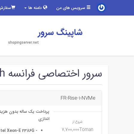
سرویس های من
دامنه ها
سفارش
شاپینگ سرور
shopingserver.net
سرور اختصاصی فرانسه ovh
FR-Rise-1-NVMe
پرداخت یک ساله بدون هزینه
اندازی
شروع از
7,700,000Toman
ntel Xeon-E 2386G -