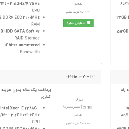
/12t - 3.5GHz/4.7GHz
6c/1
ماهانه
CPU
7,700,000 هزینه تنظیم
B DDR4 ECC 3200MHz
32GB 
سفارش دهید
RAM
 4TB HDD SATA Soft
2× 512
RAID
Storage
1Gbit/s unmetered
Bandwidth
FR-Rise-2-HDD
 راه
پرداخت یک ساله بدون هزینه ر
اندازی
شروع از
10,000,000Toman
Intel Xeon-E 2388G -
I
/16t - 3.2GHz/4.6GHz
8c/1
ماهانه
CPU
9,000,000 هزینه تنظیم