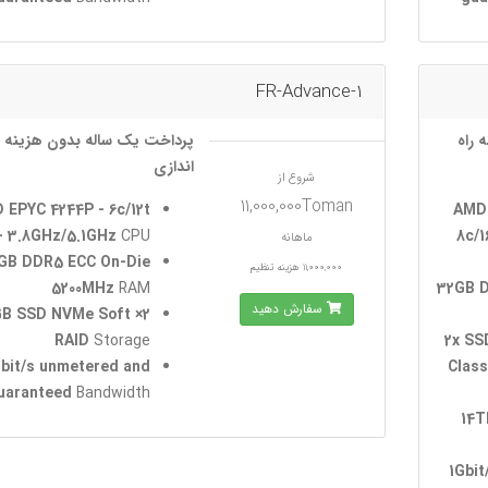
FR-Advance-1
 راه
پرداخت یک ساله بدون هزینه ر
اندازی
شروع از
11,000,000Toman
 EPYC 4244P - 6c/12t
AMD 
- 3.8GHz/5.1GHz
CPU
8c/1
ماهانه
GB DDR5 ECC On-Die
11,000,000 هزینه تنظیم
5200MHz
RAM
32GB 
سفارش دهید
60GB SSD NVMe Soft
RAID
Storage
2x SS
Gbit/s unmetered and
Class
uaranteed
Bandwidth
4× 
1Gbit