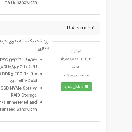
25TB
Bandwidth
FR-Advance-2
پرداخت یک ساله بدون هزینه
اندازی
شروع از
16,000,000Toman
PYC 4344P - 8c/16t
3.8GHz/5.3GHz
CPU
ماهانه
 DDR5 ECC On-Die
16,000,000 هزینه تنظیم
5200MHz
RAM
سفارش دهید
GB SSD NVMe Soft
RAID
Storage
it/s unmetered and
ranteed
Bandwidth