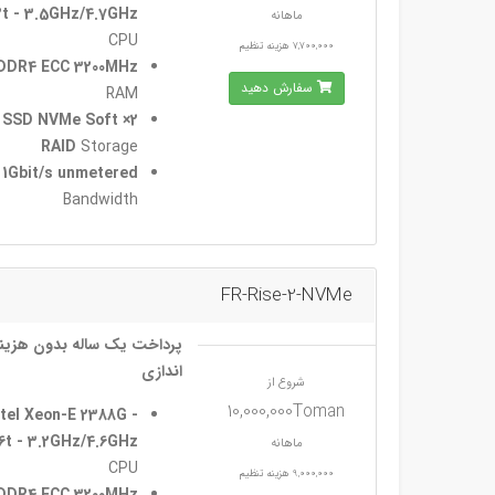
2t - 3.5GHz/4.7GHz
ماهانه
CPU
7,700,000 هزینه تنظیم
DDR4 ECC 3200MHz
سفارش دهید
RAM
GB SSD NVMe Soft
RAID
Storage
1Gbit/s unmetered
Bandwidth
FR-Rise-2-NVMe
پرداخت یک ساله بدون هزینه
اندازی
شروع از
10,000,000Toman
ntel Xeon-E 2388G -
6t - 3.2GHz/4.6GHz
ماهانه
CPU
9,000,000 هزینه تنظیم