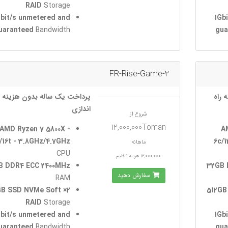
RAID
Storage
Gbit/s unmetered and
1Gb
uaranteed
Bandwidth
gua
FR-Rise-Game-2
 راه
پرداخت یک ساله بدون هزینه ر
اندازی
شروع از
12,000,000Toman
AMD Ryzen 7 5800X -
A
/16t - 3.8GHz/4.7GHz
6c/1
ماهانه
CPU
12,000,000 هزینه تنظیم
B DDR4 ECC 2400MHz
32GB 
سفارش دهید
RAM
60GB SSD NVMe Soft
2× 512
RAID
Storage
Gbit/s unmetered and
1Gb
uaranteed
Bandwidth
gua