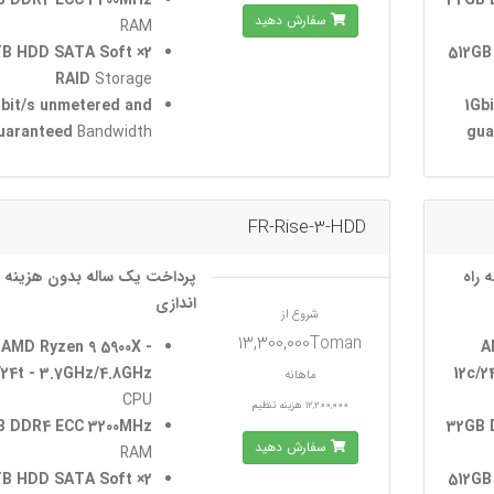
B DDR4 ECC 3200MHz
32GB 
سفارش دهید
RAM
 4TB HDD SATA Soft
2× 512
RAID
Storage
Gbit/s unmetered and
1Gb
uaranteed
Bandwidth
gua
FR-Rise-3-HDD
 راه
پرداخت یک ساله بدون هزینه ر
اندازی
شروع از
13,300,000Toman
AMD Ryzen 9 5900X -
A
/24t - 3.7GHz/4.8GHz
12c/2
ماهانه
CPU
12,200,000 هزینه تنظیم
B DDR4 ECC 3200MHz
32GB 
سفارش دهید
RAM
 4TB HDD SATA Soft
2× 512