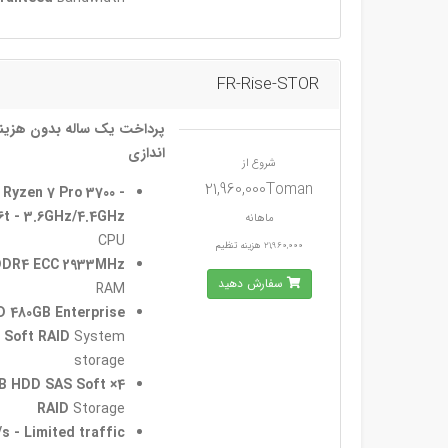
FR-Rise-STOR
پرداخت یک ساله بدون هزینه
اندازی
شروع از
21,960,000Toman
Ryzen 7 Pro 3700 -
6t - 3.6GHz/4.4GHz
ماهانه
CPU
21,960,000 هزینه تنظیم
DDR4 ECC 2933MHz
سفارش دهید
RAM
D 480GB Enterprise
 Soft RAID
System
storage
14TB HDD SAS Soft
RAID
Storage
/s - Limited traffic