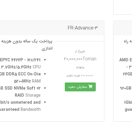
FR-Advance-3
 راه
پرداخت یک ساله بدون هزینه ر
اندازی
شروع از
20,000,000Toman
EPYC 4464P - 12c/24t
AMD E
- 3.7GHz/5.4GHz
CPU
- 
ماهانه
GB DDR5 ECC On-Die
64GB
20,000,000 هزینه تنظیم
5200MHz
RAM
سفارش دهید
60GB SSD NVMe Soft
2× 960
RAID
Storage
Gbit/s unmetered and
1Gb
uaranteed
Bandwidth
gua