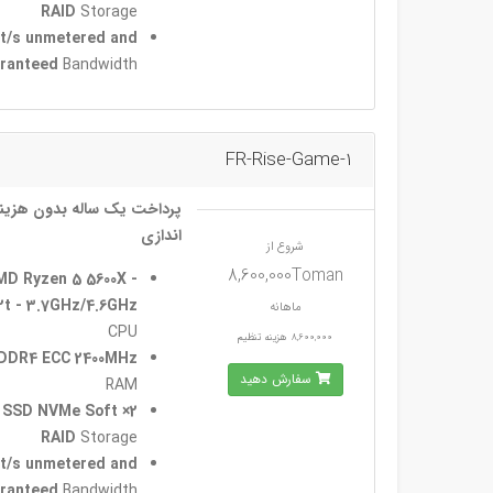
RAID
Storage
it/s unmetered and
ranteed
Bandwidth
FR-Rise-Game-1
پرداخت یک ساله بدون هزینه
اندازی
شروع از
8,600,000Toman
MD Ryzen 5 5600X -
2t - 3.7GHz/4.6GHz
ماهانه
CPU
8,600,000 هزینه تنظیم
DDR4 ECC 2400MHz
سفارش دهید
RAM
GB SSD NVMe Soft
RAID
Storage
it/s unmetered and
ranteed
Bandwidth