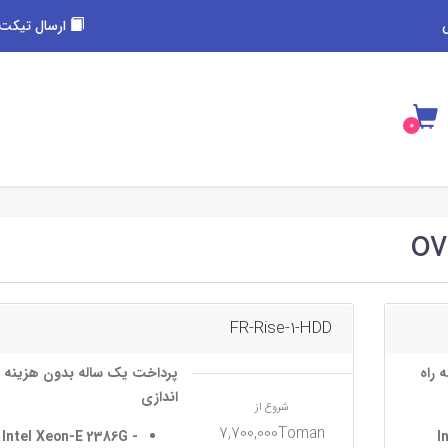
ارسال تیکت 
FR-Rise-1-HDD
 راه
پرداخت یک ساله بدون هزینه ر
اندازی
شروع از
7,700,000Toman
Intel Xeon-E 2386G -
I