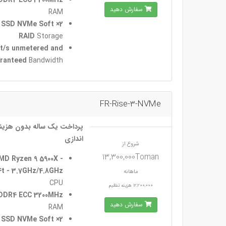
DDR4 ECC 3200MHz
سفارش دهید
RAM
GB SSD NVMe Soft
RAID
Storage
it/s unmetered and
ranteed
Bandwidth
FR-Rise-3-NVMe
پرداخت یک ساله بدون هزینه
اندازی
شروع از
13,300,000Toman
MD Ryzen 9 5900X -
4t - 3.7GHz/4.8GHz
ماهانه
CPU
12,200,000 هزینه تنظیم
DDR4 ECC 3200MHz
سفارش دهید
RAM
GB SSD NVMe Soft