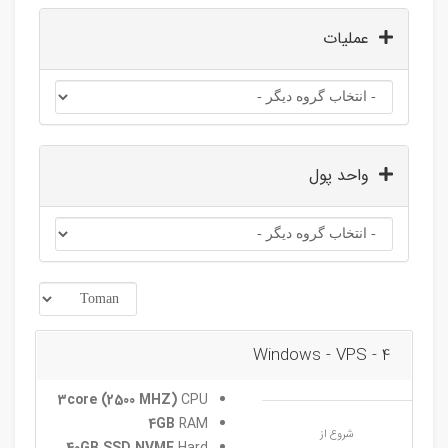
عملیات
واحد پول
Windows - VPS - 4
3core (2500 MHZ)
CPU
4GB
RAM
شروع از
40GB SSD NVME
Hard